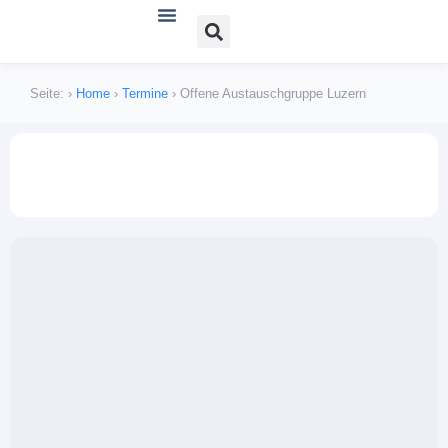
Verein und Angebote
Lichen sclerosus
Lichen planus
Bücher, Literatur und Links
Seite:
›
Home
›
Termine
›
Offene Austauschgruppe Luzern