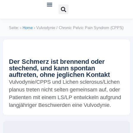
Verein und Angebote
Lichen sclerosus
Lichen planus
Bücher, Literatur und Links
Seite:
›
Home
›
Vulvodynie / Chronic Pelvic Pain Syndrom (CPPS)
Der Schmerz ist brennend oder
stechend, und kann spontan
auftreten, ohne jeglichen Kontakt
Vulvodynie/CPPS und Lichen sclerosus/Lichen
planus treten nicht selten gemeinsam auf, oder
Patienten mit einem LS/LP entwickeln aufgrund
langjähriger Beschwerden eine Vulvodynie.