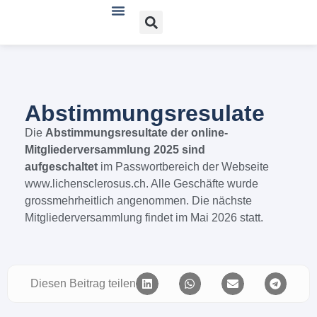
Verein und Angebote
Lichen sclerosus
Lichen planus
Bücher, Literatur und Links
Abstimmungsresulate
Die
Abstimmungsresultate der online-
Mitgliederversammlung 2025 sind
aufgeschaltet
im Passwortbereich der Webseite
www.lichensclerosus.ch. Alle Geschäfte wurde
grossmehrheitlich angenommen. Die nächste
Mitgliederversammlung findet im Mai 2026 statt.
Diesen Beitrag teilen