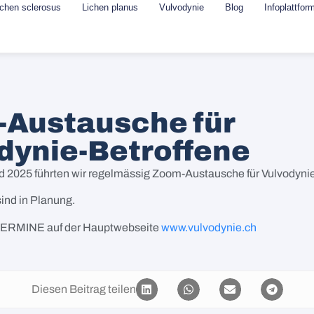
ichen sclerosus
Lichen planus
Vulvodynie
Blog
Infoplattfor
Austausche für
dynie-Betroffene
 2025 führten wir regelmässig Zoom-Austausche für Vulvodyni
ind in Planung.
 TERMINE auf der Hauptwebseite
www.vulvodynie.ch
Diesen Beitrag teilen