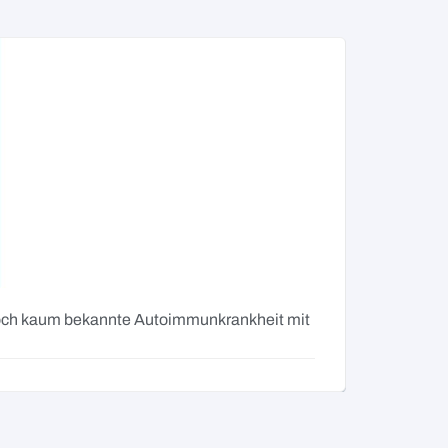
Besch
g noch kaum bekannte Autoimmunkrankheit mit
Wiederkeh
Nicht imme