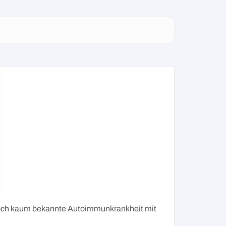
Besch
g noch kaum bekannte Autoimmunkrankheit mit
Wiederkeh
Nicht imme