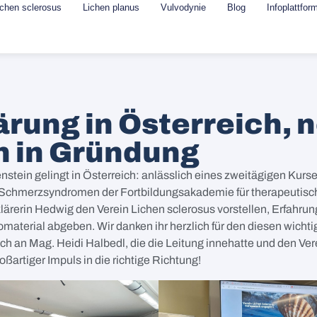
ichen sclerosus
Lichen planus
Vulvodynie
Blog
Infoplattfor
ärung in Österreich, 
n in Gründung
enstein gelingt in Österreich: anlässlich eines zweitägigen Kurs
Schmerzsyndromen der Fortbildungsakademie für therapeutisch
lärerin Hedwig den Verein Lichen sclerosus vorstellen, Erfahru
omaterial abgeben. Wir danken ihr herzlich für den diesen wichti
h an Mag. Heidi Halbedl, die die Leitung innehatte und den Vere
roßartiger Impuls in die richtige Richtung!