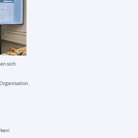
ben sich
/Organisation.
rken!