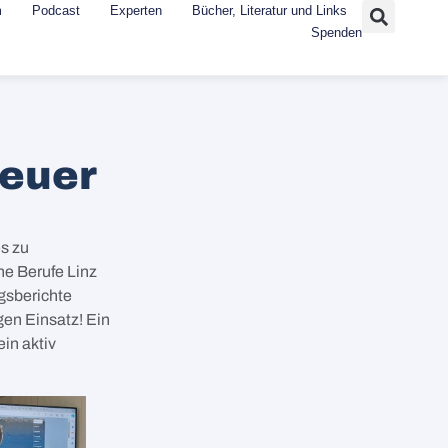
m
Podcast
Experten
Bücher, Literatur und Links
Spenden
neuer
es zu
e Berufe Linz
ngsberichte
gen Einsatz! Ein
in aktiv