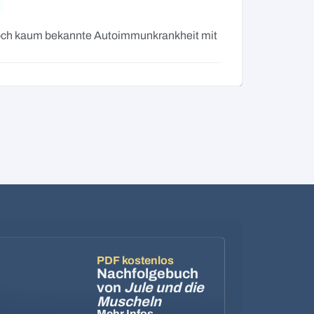
Besch
g noch kaum bekannte Autoimmunkrankheit mit
Wiederkeh
Nicht imme
PDF kostenlos
Nachfolgebuch
von
Jule und die
Muscheln
Mehr Infos