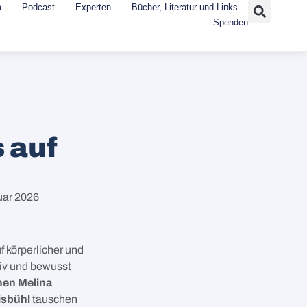
m
Podcast
Experten
Bücher, Literatur und Links
Spenden
 auf
uar 2026
 körperlicher und
tiv und bewusst
nen Melina
isbühl
tauschen