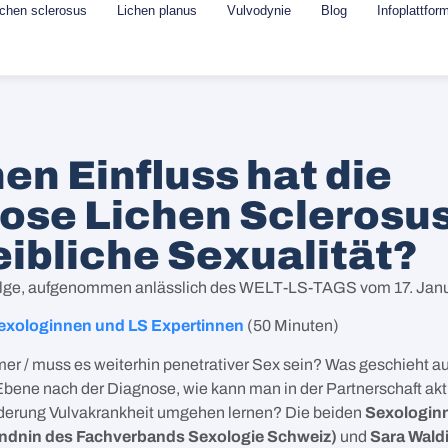
ichen sclerosus
Lichen planus
Vulvodynie
Blog
Infoplattfor
en Einfluss hat die
ose Lichen Sclerosus
eibliche Sexualität?
lge, aufgenommen anlässlich des WELT-LS-TAGS vom 17. Jan
Sexologinnen und LS Expertinnen
(50 Minuten)
r / muss es weiterhin penetrativer Sex sein? Was geschieht auf
bene nach der Diagnose, wie kann man in der Partnerschaft ak
rderung Vulvakrankheit umgehen lernen? Die beiden
Sexologin
ndnin des Fachverbands Sexologie Schweiz)
und
Sara Wald