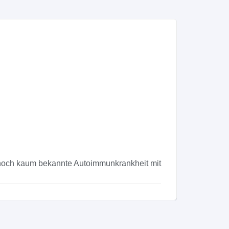
Beschw
g noch kaum bekannte Autoimmunkrankheit mit
Wiederkeh
Nicht imme