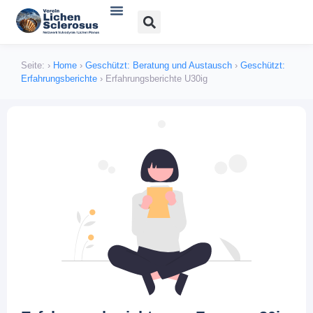
Verein und Angebote
Lichen sclerosus
Lichen planus
Bücher, Literatur und Links
Seite:
›
Home
›
Geschützt: Beratung und Austausch
›
Geschützt:
Erfahrungsberichte
›
Erfahrungsberichte U30ig