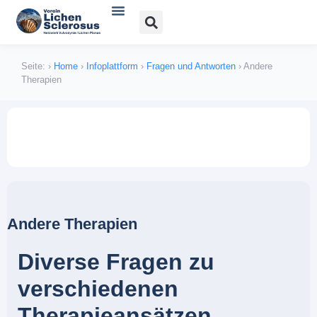
Verein und Angebote
Lichen sclerosus
Lichen planus
Bücher, Literatur und Links
Seite:
›
Home
›
Infoplattform
›
Fragen und Antworten
›
Andere
Therapien
Andere Therapien
Diverse Fragen zu
verschiedenen
Therapieansätzen