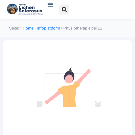
Verein und Angebote
Lichen sclerosus
Lichen planus
Bücher, Literatur und Links
Seite:
›
Home
›
Infoplattform
›
Physiotherapie bei LS