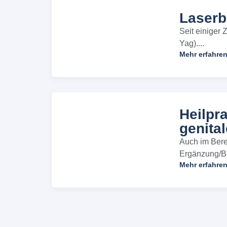
Laserb
Seit einiger
Yag)....
Mehr erfahre
Heilpr
genita
Auch im Bere
Ergänzung/Be
Mehr erfahre