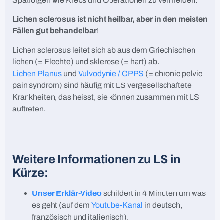
Spätfolgen wie Krebs und Operationen zu vermeiden.
Lichen sclerosus ist nicht heilbar, aber in den meisten
Fällen gut behandelbar
!
Lichen sclerosus leitet sich ab aus dem Griechischen
lichen (= Flechte) und sklerose (= hart) ab.
Lichen Planus
und
Vulvodynie / CPPS
(= chronic pelvic
pain syndrom) sind häufig mit LS vergesellschaftete
Krankheiten, das heisst, sie können zusammen mit LS
auftreten.
Weitere Informationen zu LS in
Kürze:
Unser Erklär-Video
schildert in 4 Minuten um was
es geht (auf dem
Youtube-Kanal
in deutsch,
französisch und italienisch).