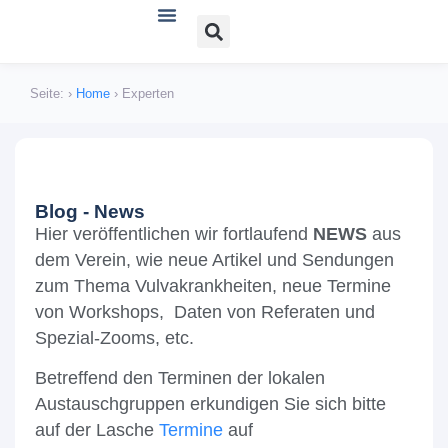
Verein und Angebote
Lichen sclerosus
Lichen planus
Bücher, Literatur und Links
Seite:
›
Home
›
Experten
Blog - News
Hier veröffentlichen wir fortlaufend
NEWS
aus
dem Verein, wie neue Artikel und Sendungen
zum Thema Vulvakrankheiten, neue Termine
von Workshops, Daten von Referaten und
Spezial-Zooms, etc.
Betreffend den Terminen der lokalen
Austauschgruppen erkundigen Sie sich bitte
auf der Lasche
Termine
auf